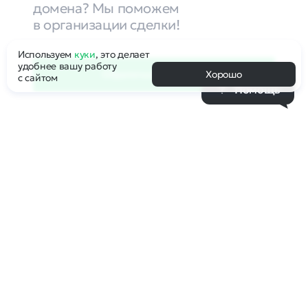
домена? Мы поможем
в организации сделки!
Используем
куки
, это делает
удобнее вашу работу
Обратиться к брокеру
Хорошо
с сайтом
Помощь
Компания Рег.ру выступает Гарантом
корректности сделки и обеспечивает
правомерность передачи доменного
имени Покупателю с соблюдением всех